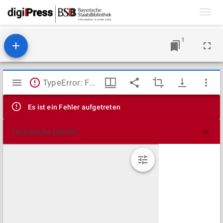
Toggl
navig
1
Mirador
TypeError: Failed to fetch
Viewer
Es ist ein Fehler aufgetreten
Technische Details