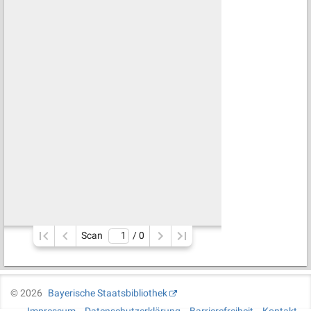
Scan
/ 
0
©
2026
Bayerische Staatsbibliothek
Impressum
Datenschutzerklärung
Barrierefreiheit
Kontakt