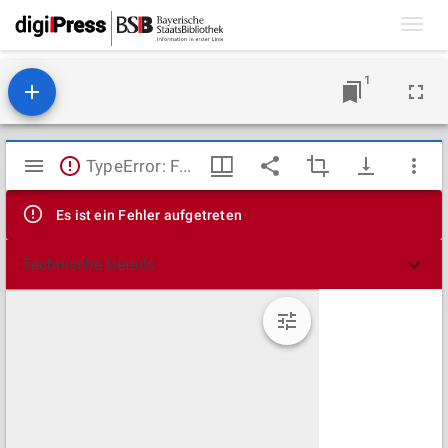
Toggl
navig
1
Mirador
TypeError: Failed to fetch
Viewer
Es ist ein Fehler aufgetreten
Technische Details