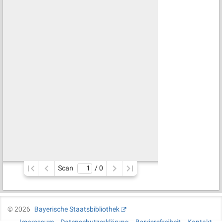
Scan
/ 
0
©
2026
Bayerische Staatsbibliothek
Impressum
Datenschutzerklärung
Barrierefreiheit
Kontakt