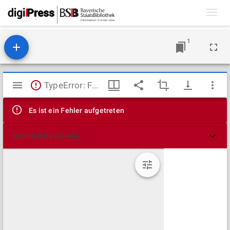
Toggl
navig
1
Mirador
TypeError: Failed to fetch
Viewer
Es ist ein Fehler aufgetreten
Technische Details