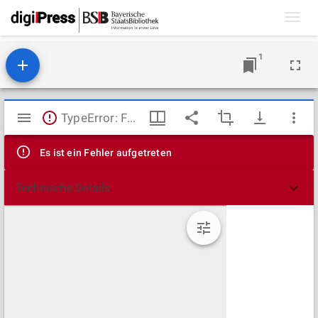
Toggl
navig
1
Mirador
TypeError: Failed to fetch
Viewer
Es ist ein Fehler aufgetreten
Technische Details