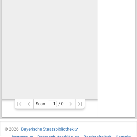
Scan
/ 
0
©
2026
Bayerische Staatsbibliothek
Impressum
Datenschutzerklärung
Barrierefreiheit
Kontakt