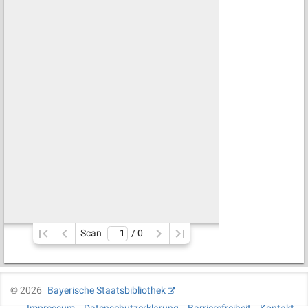
Scan
/ 
0
©
2026
Bayerische Staatsbibliothek
Impressum
Datenschutzerklärung
Barrierefreiheit
Kontakt