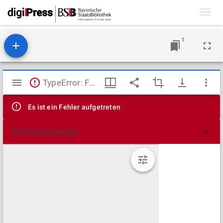
Toggl
navig
1
Mirador
TypeError: Failed to fetch
Viewer
Es ist ein Fehler aufgetreten
Technische Details