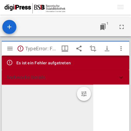
Toggl
navig
1
Mirador
TypeError: Failed to fetch
Viewer
Es ist ein Fehler aufgetreten
Technische Details