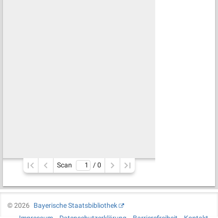
Scan
/ 
0
©
2026
Bayerische Staatsbibliothek
Impressum
Datenschutzerklärung
Barrierefreiheit
Kontakt