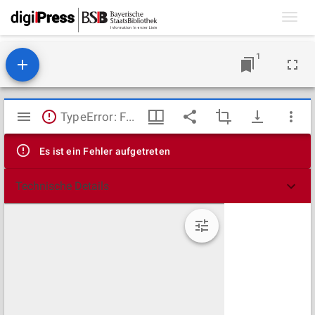
Toggl
navig
1
Mirador
TypeError: Failed to fetch
Viewer
Es ist ein Fehler aufgetreten
Technische Details