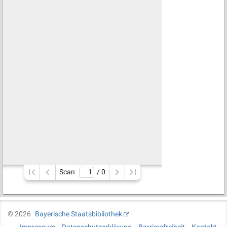
Scan
/ 
0
©
2026
Bayerische Staatsbibliothek
Impressum
Datenschutzerklärung
Barrierefreiheit
Kontakt