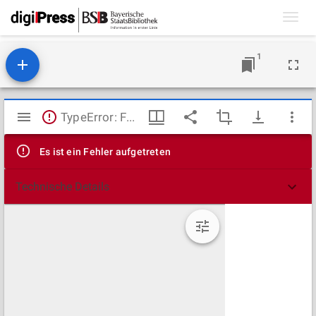
Toggl
navig
1
Mirador
TypeError: Failed to fetch
Viewer
Es ist ein Fehler aufgetreten
Technische Details