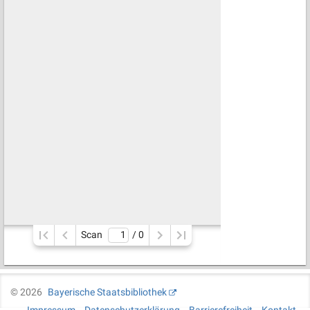
Scan
/ 
0
©
2026
Bayerische Staatsbibliothek
Impressum
Datenschutzerklärung
Barrierefreiheit
Kontakt