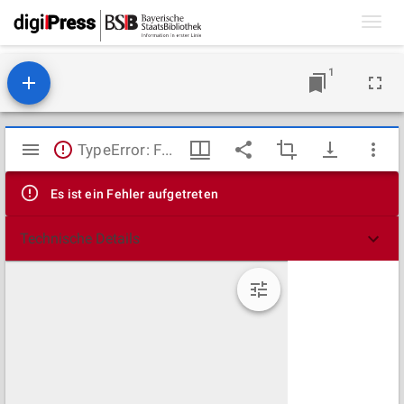
Toggl
navig
1
Mirador
TypeError: Failed to fetch
Viewer
Es ist ein Fehler aufgetreten
Technische Details