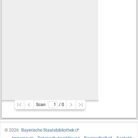
Scan
/ 
0
©
2026
Bayerische Staatsbibliothek
Impressum
Datenschutzerklärung
Barrierefreiheit
Kontakt