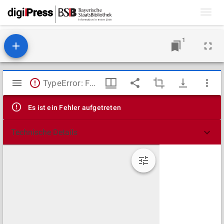
Toggl
navig
1
Mirador
TypeError: Failed to fetch
Viewer
Es ist ein Fehler aufgetreten
Technische Details