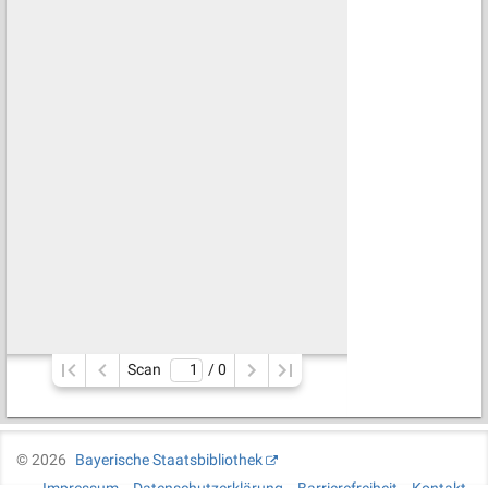
Scan
/ 
0
©
2026
Bayerische Staatsbibliothek
Impressum
Datenschutzerklärung
Barrierefreiheit
Kontakt