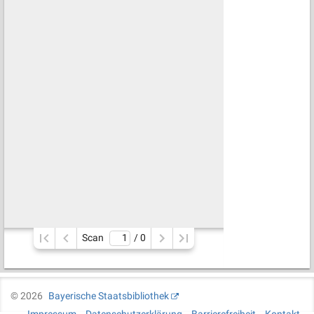
Scan
/ 
0
©
2026
Bayerische Staatsbibliothek
Impressum
Datenschutzerklärung
Barrierefreiheit
Kontakt