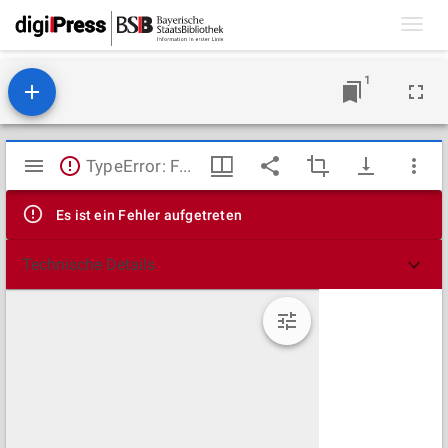
Toggl
navig
1
Mirador
TypeError: Failed to fetch
Viewer
Es ist ein Fehler aufgetreten
Technische Details