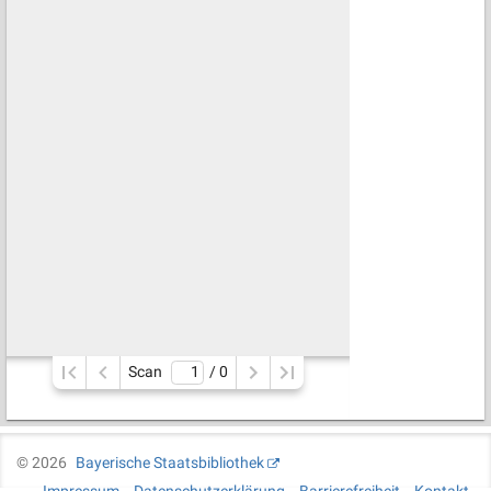
Scan
/ 
0
©
2026
Bayerische Staatsbibliothek
Impressum
Datenschutzerklärung
Barrierefreiheit
Kontakt