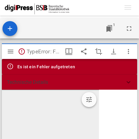
Toggl
navig
1
Mirador
TypeError: Failed to fetch
Viewer
Es ist ein Fehler aufgetreten
Technische Details