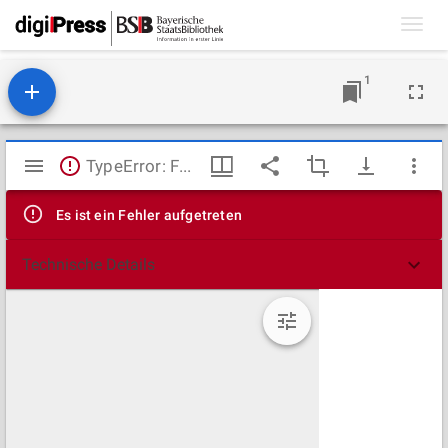
Toggl
navig
1
Mirador
TypeError: Failed to fetch
Viewer
Es ist ein Fehler aufgetreten
Technische Details