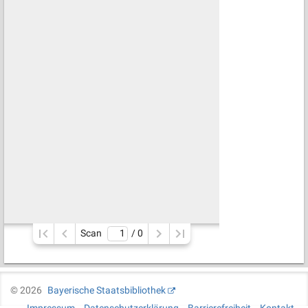
Scan
/ 
0
©
2026
Bayerische Staatsbibliothek
Impressum
Datenschutzerklärung
Barrierefreiheit
Kontakt