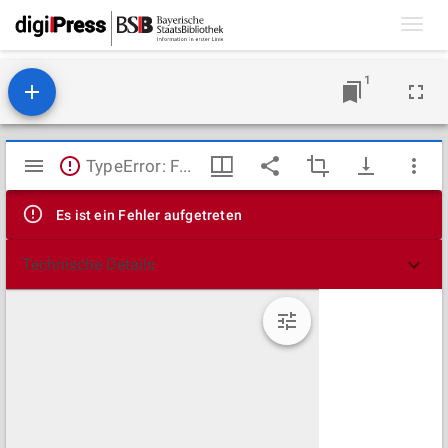
Toggl
navig
1
Mirador
TypeError: Failed to fetch
Viewer
Es ist ein Fehler aufgetreten
Technische Details