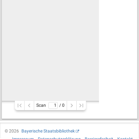
Scan
/ 
0
©
2026
Bayerische Staatsbibliothek
Impressum
Datenschutzerklärung
Barrierefreiheit
Kontakt