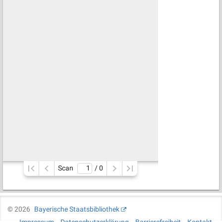
Scan
/ 
0
©
2026
Bayerische Staatsbibliothek
Impressum
Datenschutzerklärung
Barrierefreiheit
Kontakt