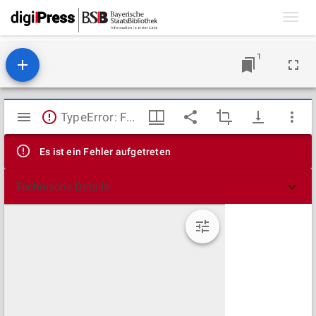
Toggl
navig
1
Mirador
TypeError: Failed to fetch
Viewer
Es ist ein Fehler aufgetreten
Technische Details