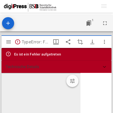
Toggl
navig
1
Mirador
TypeError: Failed to fetch
Viewer
Es ist ein Fehler aufgetreten
Technische Details