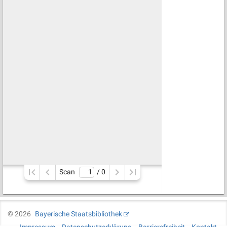
Scan
/ 
0
©
2026
Bayerische Staatsbibliothek
Impressum
Datenschutzerklärung
Barrierefreiheit
Kontakt