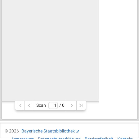
Scan
/ 
0
©
2026
Bayerische Staatsbibliothek
Impressum
Datenschutzerklärung
Barrierefreiheit
Kontakt