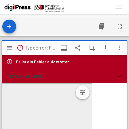
Toggl
navig
1
Mirador
TypeError: Failed to fetch
Viewer
Es ist ein Fehler aufgetreten
Technische Details