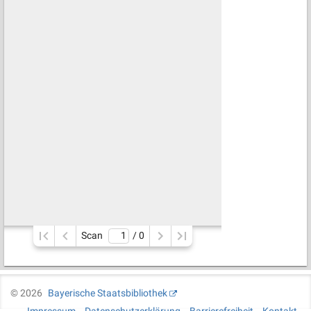
Scan
/ 
0
©
2026
Bayerische Staatsbibliothek
Impressum
Datenschutzerklärung
Barrierefreiheit
Kontakt