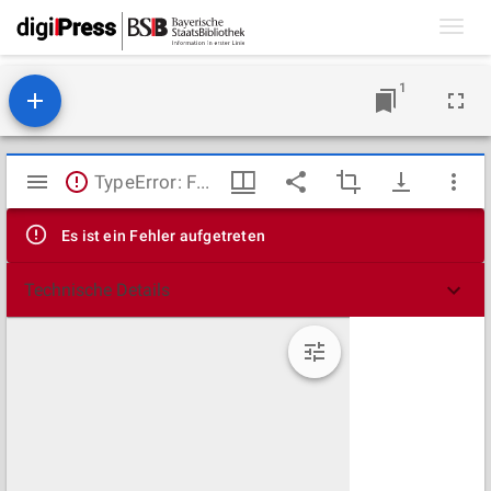
Toggl
navig
1
Mirador
TypeError: Failed to fetch
Viewer
Es ist ein Fehler aufgetreten
Technische Details