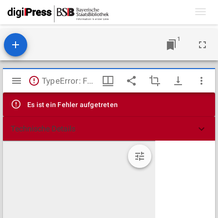
Toggl
navig
1
Mirador
TypeError: Failed to fetch
Viewer
Es ist ein Fehler aufgetreten
Technische Details