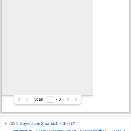
Scan
/ 
0
©
2026
Bayerische Staatsbibliothek
Impressum
Datenschutzerklärung
Barrierefreiheit
Kontakt