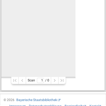
Scan
/ 
0
©
2026
Bayerische Staatsbibliothek
Impressum
Datenschutzerklärung
Barrierefreiheit
Kontakt