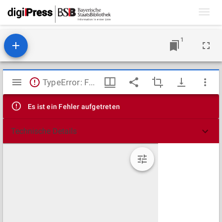
Toggl
navig
1
Mirador
TypeError: Failed to fetch
Viewer
Es ist ein Fehler aufgetreten
Technische Details