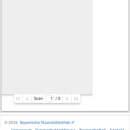
Scan
/ 
0
©
2026
Bayerische Staatsbibliothek
Impressum
Datenschutzerklärung
Barrierefreiheit
Kontakt