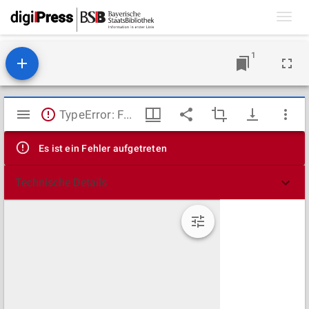
Toggl
navig
1
Mirador
TypeError: Failed to fetch
Viewer
Es ist ein Fehler aufgetreten
Technische Details