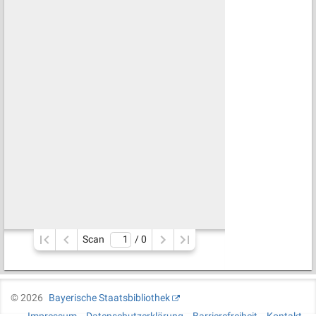
Scan
/ 
0
©
2026
Bayerische Staatsbibliothek
Impressum
Datenschutzerklärung
Barrierefreiheit
Kontakt