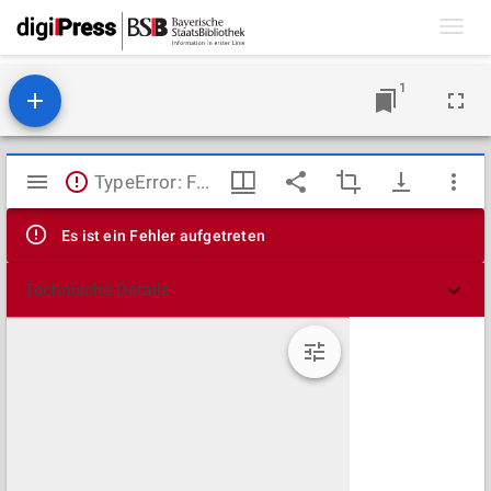
Toggl
navig
1
Mirador
TypeError: Failed to fetch
Viewer
Es ist ein Fehler aufgetreten
Technische Details