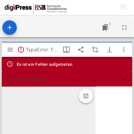
Toggl
navig
1
Mirador
TypeError: Failed to fetch
Viewer
Es ist ein Fehler aufgetreten
Technische Details