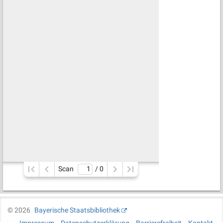
Scan
/ 
0
©
2026
Bayerische Staatsbibliothek
Impressum
Datenschutzerklärung
Barrierefreiheit
Kontakt