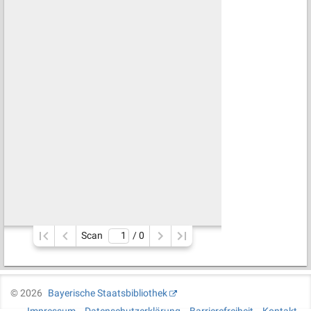
Scan
/ 
0
©
2026
Bayerische Staatsbibliothek
Impressum
Datenschutzerklärung
Barrierefreiheit
Kontakt