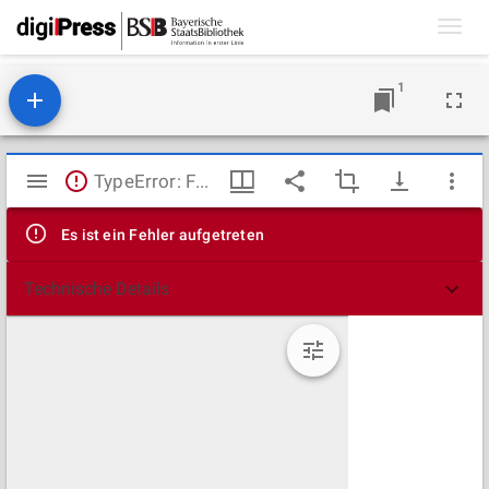
Toggl
navig
1
Mirador
TypeError: Failed to fetch
Viewer
Es ist ein Fehler aufgetreten
Technische Details