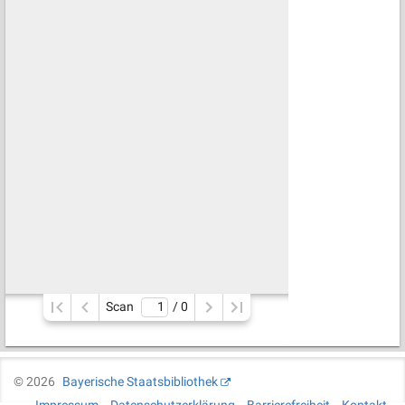
Scan
/ 
0
©
2026
Bayerische Staatsbibliothek
Impressum
Datenschutzerklärung
Barrierefreiheit
Kontakt