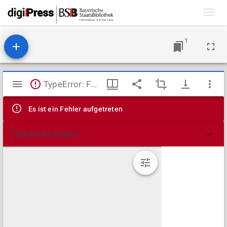
Toggl
navig
1
Mirador
TypeError: Failed to fetch
Viewer
Es ist ein Fehler aufgetreten
Technische Details