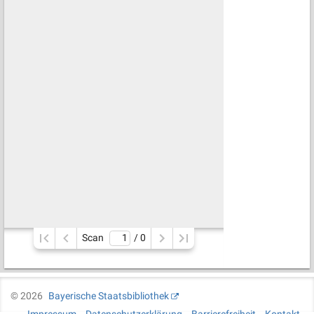
Scan
/ 
0
©
2026
Bayerische Staatsbibliothek
Impressum
Datenschutzerklärung
Barrierefreiheit
Kontakt