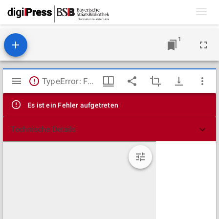
Toggl
navig
1
Mirador
TypeError: Failed to fetch
Viewer
Es ist ein Fehler aufgetreten
Technische Details