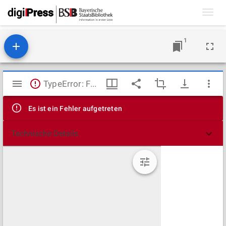
Toggl
navig
1
Mirador
TypeError: Failed to fetch
Viewer
Es ist ein Fehler aufgetreten
Technische Details