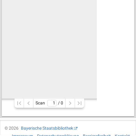
Scan
/ 
0
©
2026
Bayerische Staatsbibliothek
Impressum
Datenschutzerklärung
Barrierefreiheit
Kontakt