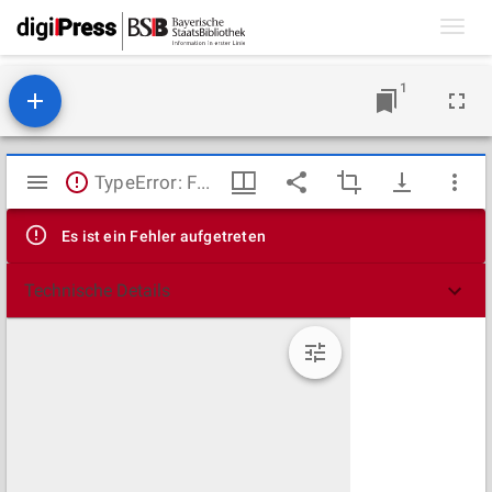
Toggl
navig
1
Mirador
TypeError: Failed to fetch
Viewer
Es ist ein Fehler aufgetreten
Technische Details