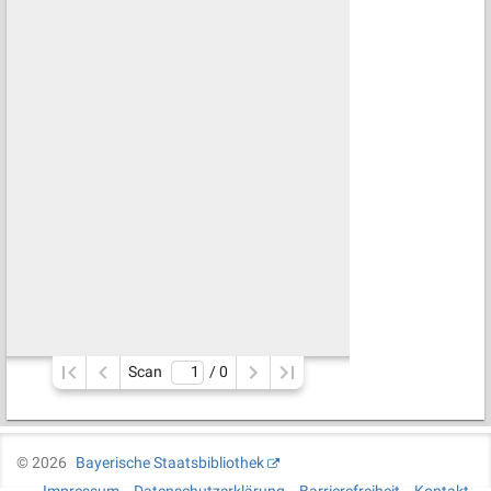
Scan
/ 
0
©
2026
Bayerische Staatsbibliothek
Impressum
Datenschutzerklärung
Barrierefreiheit
Kontakt