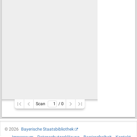
Scan
/ 
0
©
2026
Bayerische Staatsbibliothek
Impressum
Datenschutzerklärung
Barrierefreiheit
Kontakt