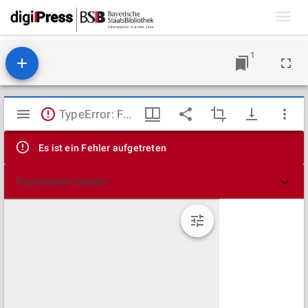
Toggl
navig
1
Mirador
TypeError: Failed to fetch
Viewer
Es ist ein Fehler aufgetreten
Technische Details