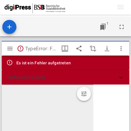
Toggl
navig
1
Mirador
TypeError: Failed to fetch
Viewer
Es ist ein Fehler aufgetreten
Technische Details