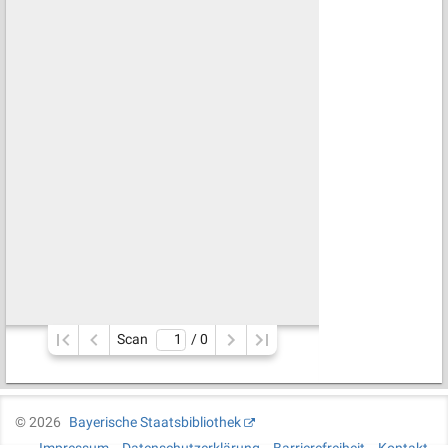
Scan
/ 
0
©
2026
Bayerische Staatsbibliothek
Impressum
Datenschutzerklärung
Barrierefreiheit
Kontakt