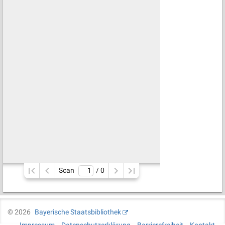
Scan
/ 
0
©
2026
Bayerische Staatsbibliothek
Impressum
Datenschutzerklärung
Barrierefreiheit
Kontakt