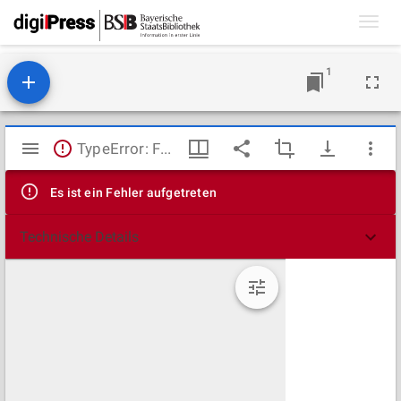
Toggl
navig
1
Mirador
TypeError: Failed to fetch
Viewer
Es ist ein Fehler aufgetreten
Technische Details