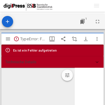
Toggl
navig
1
Mirador
TypeError: Failed to fetch
Viewer
Es ist ein Fehler aufgetreten
Technische Details