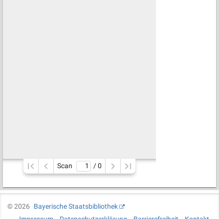
Scan
/ 
0
©
2026
Bayerische Staatsbibliothek
Impressum
Datenschutzerklärung
Barrierefreiheit
Kontakt