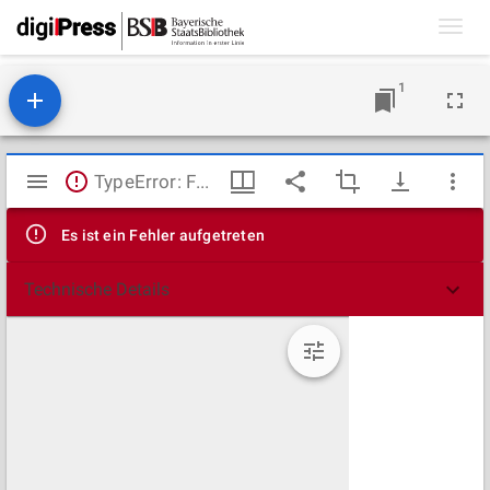
Toggl
navig
1
Mirador
TypeError: Failed to fetch
Viewer
Es ist ein Fehler aufgetreten
Technische Details