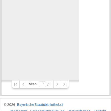
Scan
/ 
0
©
2026
Bayerische Staatsbibliothek
Impressum
Datenschutzerklärung
Barrierefreiheit
Kontakt