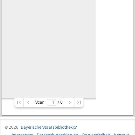
Scan
/ 
0
©
2026
Bayerische Staatsbibliothek
Impressum
Datenschutzerklärung
Barrierefreiheit
Kontakt