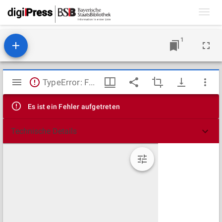
Toggl
navig
1
Mirador
TypeError: Failed to fetch
Viewer
Es ist ein Fehler aufgetreten
Technische Details