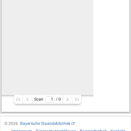
Scan
/ 
0
©
2026
Bayerische Staatsbibliothek
Impressum
Datenschutzerklärung
Barrierefreiheit
Kontakt