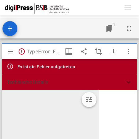
Toggl
navig
1
Mirador
TypeError: Failed to fetch
Viewer
Es ist ein Fehler aufgetreten
Technische Details