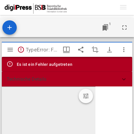
Toggl
navig
1
Mirador
TypeError: Failed to fetch
Viewer
Es ist ein Fehler aufgetreten
Technische Details