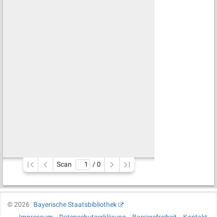
Scan
/ 
0
©
2026
Bayerische Staatsbibliothek
Impressum
Datenschutzerklärung
Barrierefreiheit
Kontakt