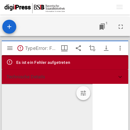
Toggl
navig
1
Mirador
TypeError: Failed to fetch
Viewer
Es ist ein Fehler aufgetreten
Technische Details