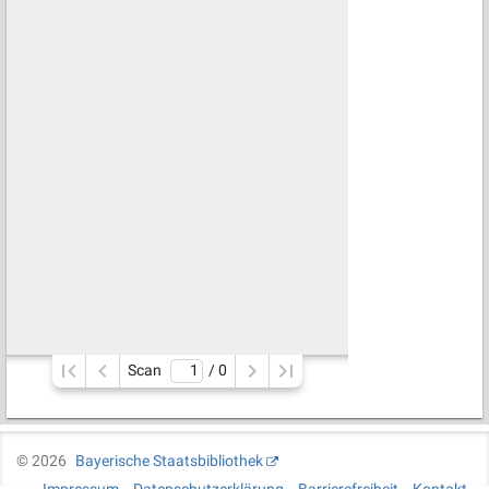
Scan
/ 
0
©
2026
Bayerische Staatsbibliothek
Impressum
Datenschutzerklärung
Barrierefreiheit
Kontakt