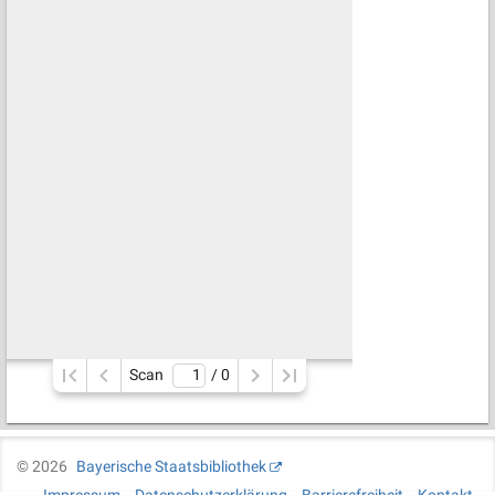
Scan
/ 
0
©
2026
Bayerische Staatsbibliothek
Impressum
Datenschutzerklärung
Barrierefreiheit
Kontakt