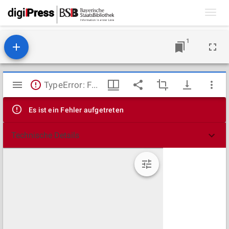
Toggl
navig
1
Mirador
TypeError: Failed to fetch
Viewer
Es ist ein Fehler aufgetreten
Technische Details