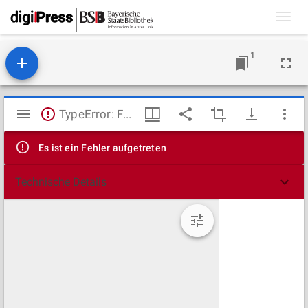
Toggl
navig
1
Mirador
TypeError: Failed to fetch
Viewer
Es ist ein Fehler aufgetreten
Technische Details