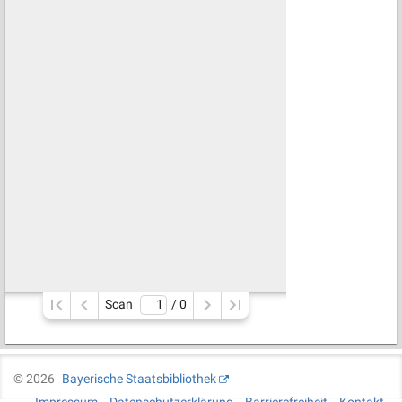
Scan
/ 
0
©
2026
Bayerische Staatsbibliothek
Impressum
Datenschutzerklärung
Barrierefreiheit
Kontakt