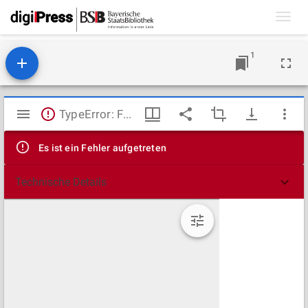
Toggl
navig
1
Mirador
TypeError: Failed to fetch
Viewer
Es ist ein Fehler aufgetreten
Technische Details