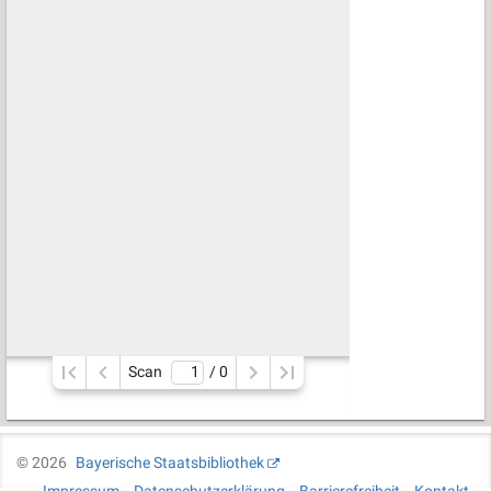
Scan
/ 
0
©
2026
Bayerische Staatsbibliothek
Impressum
Datenschutzerklärung
Barrierefreiheit
Kontakt