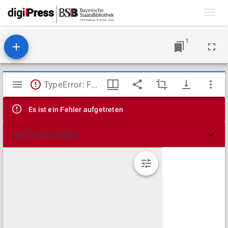
Toggl
navig
1
Mirador
TypeError: Failed to fetch
Viewer
Es ist ein Fehler aufgetreten
Technische Details