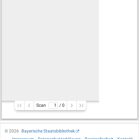
Scan
/ 
0
©
2026
Bayerische Staatsbibliothek
Impressum
Datenschutzerklärung
Barrierefreiheit
Kontakt