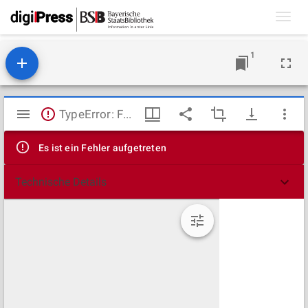
Toggl
navig
1
Mirador
TypeError: Failed to fetch
Viewer
Es ist ein Fehler aufgetreten
Technische Details