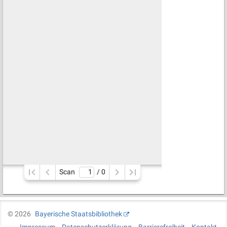
Scan
/ 
0
©
2026
Bayerische Staatsbibliothek
Impressum
Datenschutzerklärung
Barrierefreiheit
Kontakt