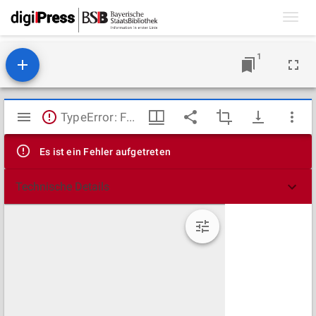
Toggl
navig
1
Mirador
TypeError: Failed to fetch
Viewer
Es ist ein Fehler aufgetreten
Technische Details