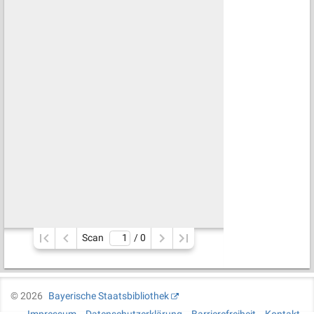
Scan
/ 
0
©
2026
Bayerische Staatsbibliothek
Impressum
Datenschutzerklärung
Barrierefreiheit
Kontakt