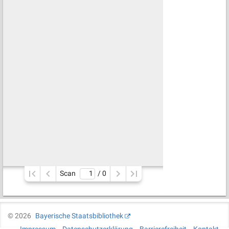
Scan
/ 
0
©
2026
Bayerische Staatsbibliothek
Impressum
Datenschutzerklärung
Barrierefreiheit
Kontakt