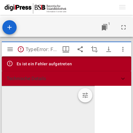
Toggl
navig
1
Mirador
TypeError: Failed to fetch
Viewer
Es ist ein Fehler aufgetreten
Technische Details