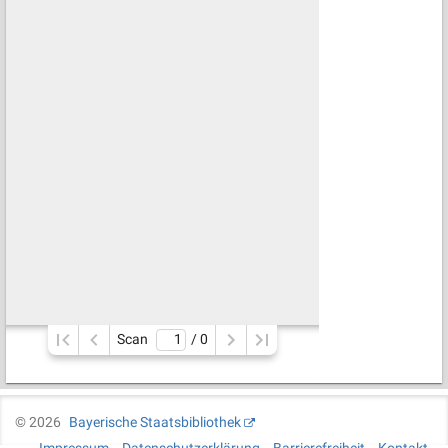
Scan
/ 
0
©
2026
Bayerische Staatsbibliothek
Impressum
Datenschutzerklärung
Barrierefreiheit
Kontakt