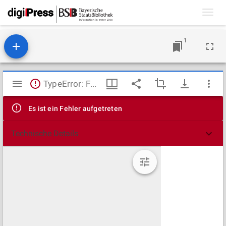
Toggl
navig
1
Mirador
TypeError: Failed to fetch
Viewer
Es ist ein Fehler aufgetreten
Technische Details