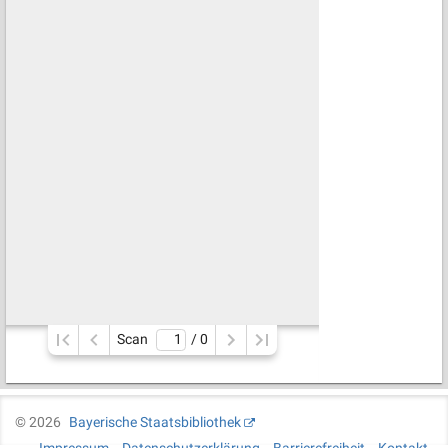
Scan
/ 
0
©
2026
Bayerische Staatsbibliothek
Impressum
Datenschutzerklärung
Barrierefreiheit
Kontakt