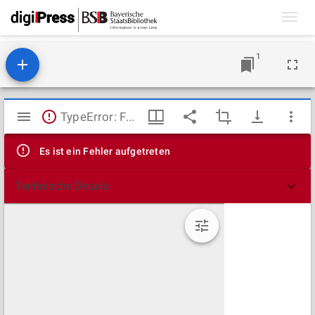
Toggl
navig
1
Mirador
TypeError: Failed to fetch
Viewer
Es ist ein Fehler aufgetreten
Technische Details