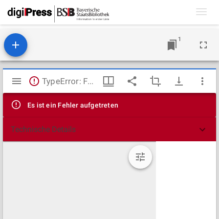
Toggl
navig
1
Mirador
TypeError: Failed to fetch
Viewer
Es ist ein Fehler aufgetreten
Technische Details