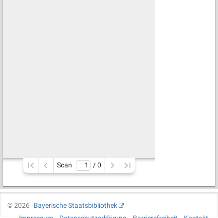
Scan
/ 
0
©
2026
Bayerische Staatsbibliothek
Impressum
Datenschutzerklärung
Barrierefreiheit
Kontakt