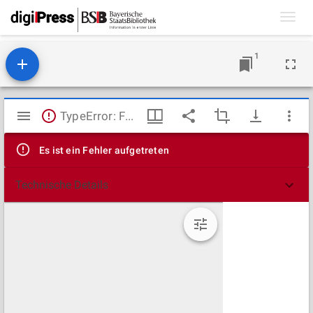
Toggl
navig
1
Mirador
TypeError: Failed to fetch
Viewer
Es ist ein Fehler aufgetreten
Technische Details