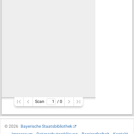
Scan
/ 
0
©
2026
Bayerische Staatsbibliothek
Impressum
Datenschutzerklärung
Barrierefreiheit
Kontakt