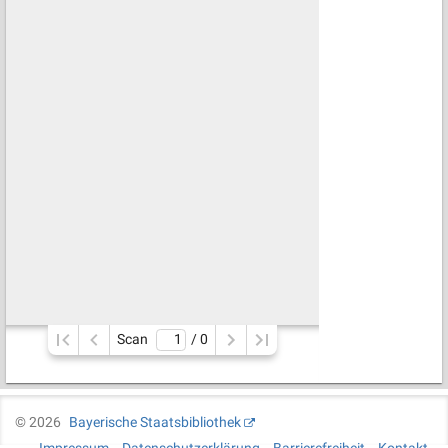
Scan
/ 
0
©
2026
Bayerische Staatsbibliothek
Impressum
Datenschutzerklärung
Barrierefreiheit
Kontakt