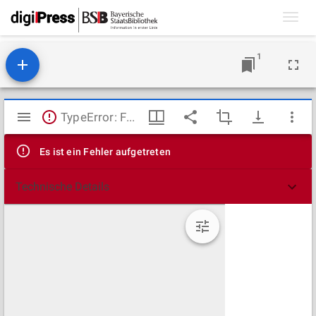
Toggl
navig
1
Mirador
TypeError: Failed to fetch
Viewer
Es ist ein Fehler aufgetreten
Technische Details