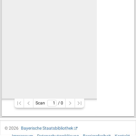
Scan
/ 
0
©
2026
Bayerische Staatsbibliothek
Impressum
Datenschutzerklärung
Barrierefreiheit
Kontakt