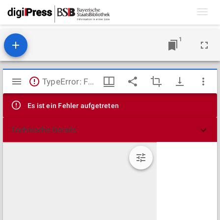
Toggl
navig
1
Mirador
TypeError: Failed to fetch
Viewer
Es ist ein Fehler aufgetreten
Technische Details